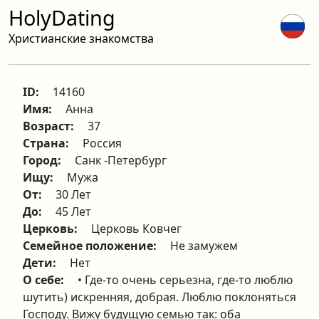
HolyDating
Христианские знакомства
ID:
14160
Имя:
Анна
Возраст:
37
Страна:
Россия
Город:
Санк -Петербург
Ищу:
Мужа
От:
30 Лет
До:
45 Лет
Церковь:
Церковь Ковчег
Семейное положение:
Не замужем
Дети:
Нет
О себе:
• Где-то очень серьезна, где-то люблю
шутить) искренняя, добрая. Люблю поклоняться
Господу. Вижу будущую семью так: оба