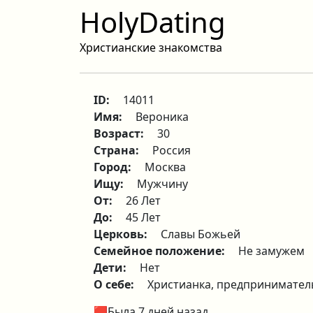
HolyDating
Христианские знакомства
ID:
14011
Имя:
Вероника
Возраст:
30
Страна:
Россия
Город:
Москва
Ищу:
Мужчину
От:
26 Лет
До:
45 Лет
Церковь:
Славы Божьей
Семейное положение:
Не замужем
Дети:
Нет
О себе:
Христианка, предпринимател
🟥Была 7 дней назад