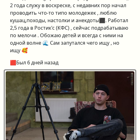
2 года служу в воскреске, с недавних пор начал
проводить что-то типо молодежек , люблю
кушац,походы, настолки и анекдоты⬛️. Работал
2,5 года в Ростик'с (КФС) , сейчас подрабатываю
по мелочи . Обожаю детей и всегда с ними на
одной волне 🌊 Сам запутался чего ищу , но
ищу 🥰
🟥Был 6 дней назад