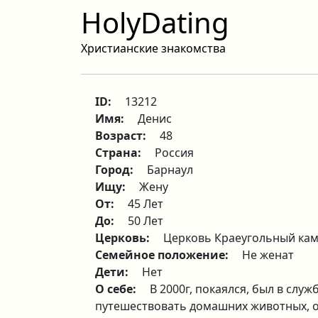
HolyDating
Христианские знакомства
ID:
13212
Имя:
Денис
Возраст:
48
Страна:
Россия
Город:
Барнаул
Ищу:
Жену
От:
45 Лет
До:
50 Лет
Церковь:
Церковь Краеугольный кам
Семейное положение:
Не женат
Дети:
Нет
О себе:
В 2000г, покаялся, был в слу
путешествовать домашних животных, ост