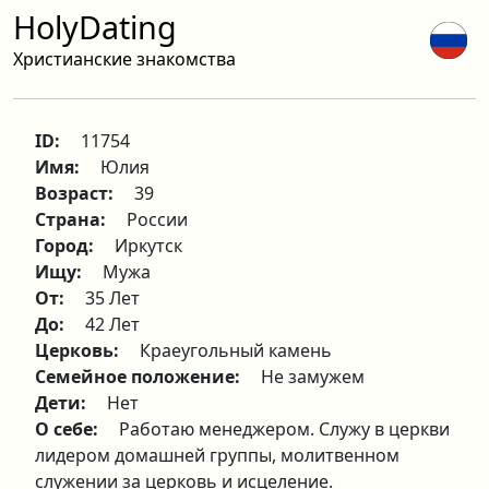
HolyDating
Христианские знакомства
ID:
11754
Имя:
Юлия
Возраст:
39
Страна:
России
Город:
Иркутск
Ищу:
Мужа
От:
35 Лет
До:
42 Лет
Церковь:
Краеугольный камень
Семейное положение:
Не замужем
Дети:
Нет
О себе:
Работаю менеджером. Служу в церкви
лидером домашней группы, молитвенном
служении за церковь и исцеление.