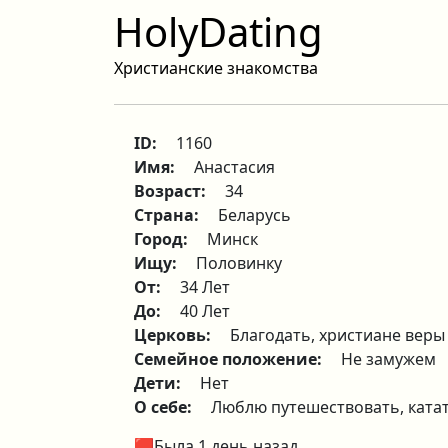
HolyDating
Христианские знакомства
ID:
1160
Имя:
Анастасия
Возраст:
34
Страна:
Беларусь
Город:
Минск
Ищу:
Половинку
От:
34 Лет
До:
40 Лет
Церковь:
Благодать, христиане веры
Семейное положение:
Не замужем
Дети:
Нет
О себе:
Люблю путешествовать, катат
🟥Была 1 день назад