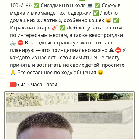
100+/- 👀 ✅ Сисадмин в школе 💻 ✅ Служу в
медиа и в команде техподдержки ✅ Люблю
домашних животных, особенно кошек 😸 ✅
Играю на гитаре 🎸 ✅ Люблю гулять пешком
по интересным местам, а также велопрогулки
🚲 ⛔️ В западные страны уезжать жить не
планирую — это принципиально важно ⚠️ ⛔️ У
каждого из нас есть свои лимиты. Я не смогу
принять и воспитать не своих детей, простите
🙏 Всё остальное по ходу общения 😉
🟥Был 3 часа назад