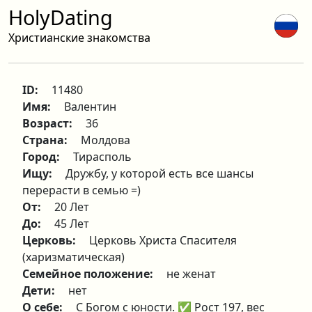
HolyDating
Христианские знакомства
ID:
11480
Имя:
Валентин
Возраст:
36
Страна:
Молдова
Город:
Тирасполь
Ищу:
Дружбу, у которой есть все шансы
перерасти в семью =)
От:
20 Лет
До:
45 Лет
Церковь:
Церковь Христа Спасителя
(харизматическая)
Семейное положение:
не женат
Дети:
нет
О себе:
С Богом с юности. ✅ Рост 197, вес