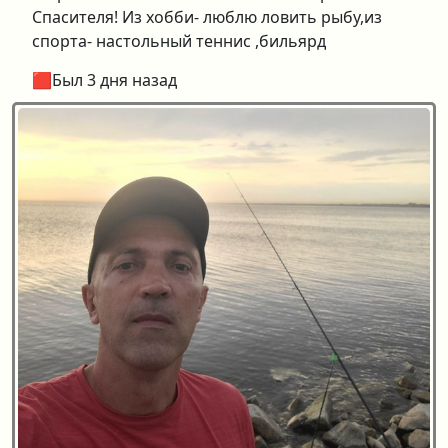
Спасителя! Из хобби- люблю ловить рыбу,из
спорта- настольный теннис ,бильярд
🟥Был 3 дня назад