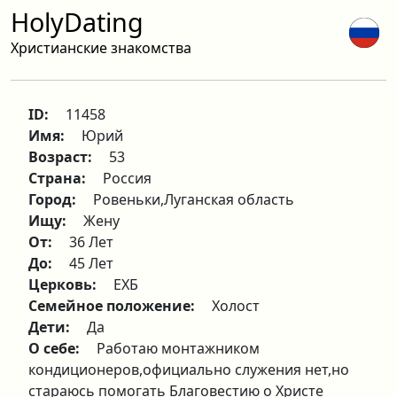
HolyDating
Христианские знакомства
ID:
11458
Имя:
Юрий
Возраст:
53
Страна:
Россия
Город:
Ровеньки,Луганская область
Ищу:
Жену
От:
36 Лет
До:
45 Лет
Церковь:
ЕХБ
Семейное положение:
Холост
Дети:
Да
О себе:
Работаю монтажником
кондиционеров,официально служения нет,но
стараюсь помогать Благовестию о Христе