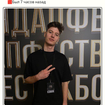
🟥Был 7 часов назад