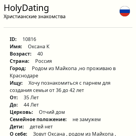
HolyDating
Христианские знакомства
ID:
10816
Имя:
Оксана К
Возраст:
40
Страна:
Россия
Город:
Родом из Майкопа ,но проживаю в
Краснодаре
Ищу:
Хочу познакомиться с парнем для
создания семьи от 36 до 42 лет
От:
35 Лет
До:
44 Лет
Церковь:
Отчий дом
Семейное положение:
не замужем
Дети:
детей нет
О себе:
Зовут Оксана , родом из Майкопа ,