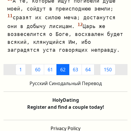
А те, которые ищут погибели душе
моей, сойдут в преисподнюю земли;
сразят их силою меча; достанутся
они в добычу лисицам.
Царь же
возвеселится о Боге, восхвален будет
всякий, клянущийся Им, ибо
заградятся уста говорящих неправду.
1
60
61
62
63
64
150
Русский Синодальный Перевод
HolyDating
Register and find a couple today!
Privacy Policy