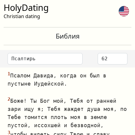
HolyDating
Christian dating
Библия
Псалом Давида, когда он был в
пустыне Иудейской.
Боже! Ты Бог мой, Тебя от ранней
зари ищу я; Тебя жаждет душа моя, по
Тебе томится плоть моя в земле
пустой, иссохшей и безводной,
чтобы видеть силу Твою и славу