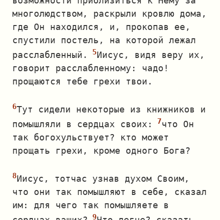
возможности приблизиться к Нему за
многолюдством, раскрыли кровлю дома,
где Он находился, и, прокопав ее,
спустили постель, на которой лежал
расслабленный.
Иисус, видя веру их,
говорит расслабленному: чадо!
прощаются тебе грехи твои.
Тут сидели некоторые из книжников и
помышляли в сердцах своих:
что Он
так богохульствует? кто может
прощать грехи, кроме одного Бога?
Иисус, тотчас узнав духом Своим,
что они так помышляют в себе, сказал
им: для чего так помышляете в
сердцах ваших?
Что легче? сказать