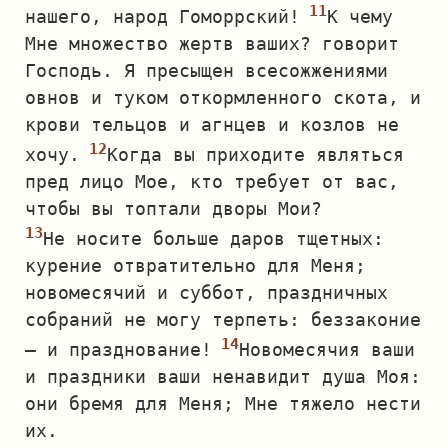
нашего, народ Гоморрский!
К чему
Мне множество жертв ваших? говорит
Господь. Я пресыщен всесожжениями
овнов и туком откормленного скота, и
крови тельцов и агнцев и козлов не
хочу.
Когда вы приходите являться
пред лицо Мое, кто требует от вас,
чтобы вы топтали дворы Мои?
Не носите больше даров тщетных:
курение отвратительно для Меня;
новомесячий и суббот, праздничных
собраний не могу терпеть: беззаконие
— и празднование!
Новомесячия ваши
и праздники ваши ненавидит душа Моя:
они бремя для Меня; Мне тяжело нести
их.