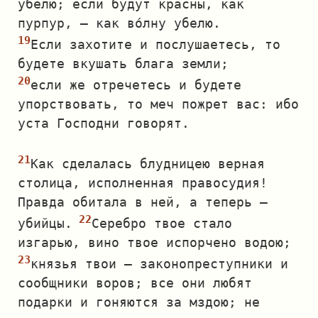
убелю; если будут красны, как
пурпур, — как во́лну убелю.
Если захотите и послушаетесь, то
будете вкушать блага земли;
если же отречетесь и будете
упорствовать, то меч пожрет вас: ибо
уста Господни говорят.
Как сделалась блудницею верная
столица, исполненная правосудия!
Правда обитала в ней, а теперь —
убийцы.
Серебро твое стало
изгарью, вино твое испорчено водою;
князья твои — законопреступники и
сообщники воров; все они любят
подарки и гоняются за мздою; не