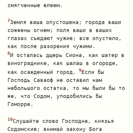
смягченные елеем.
Земля ваша опустошена; города ваши
сожжены огнем; поля ваши в ваших
глазах съедают чужие; все опустело,
как после разорения чужими.
И осталась дщерь Сиона, как шатер в
винограднике, как шалаш в огороде,
как осажденный город.
Если бы
Господь Саваоф не оставил нам
небольшого остатка, то мы были бы то
же, что Содом, уподобились бы
Гоморре.
Слушайте слово Господне, князья
Содомские; внимай закону Бога