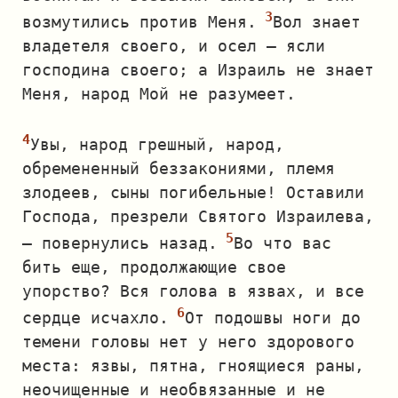
возмутились против Меня.
Вол знает
владетеля своего, и осел — ясли
господина своего; а Израиль не знает
Меня, народ Мой не разумеет.
Увы, народ грешный, народ,
обремененный беззакониями, племя
злодеев, сыны погибельные! Оставили
Господа, презрели Святого Израилева,
— повернулись назад.
Во что вас
бить еще, продолжающие свое
упорство? Вся голова в язвах, и все
сердце исчахло.
От подошвы ноги до
темени головы нет у него здорового
места: язвы, пятна, гноящиеся раны,
неочищенные и необвязанные и не