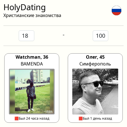
HolyDating
Христианские знакомства
-
Watchman, 36
Олег, 45
BAMENDA
Симферополь
🟥Был 24 часа назад
🟥Был 1 день назад