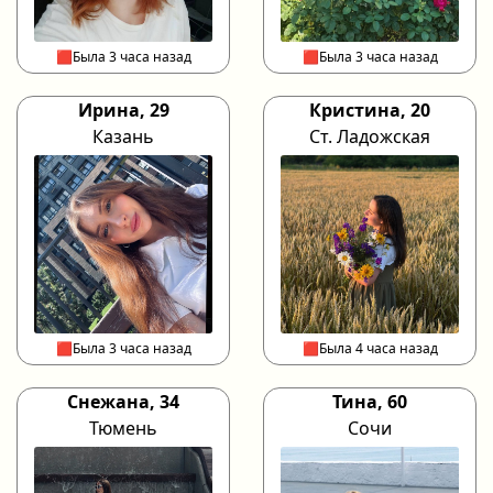
🟥Была 3 часа назад
🟥Была 3 часа назад
Ирина, 29
Кристина, 20
Казань
Ст. Ладожская
🟥Была 3 часа назад
🟥Была 4 часа назад
Снежана, 34
Тина, 60
Тюмень
Сочи