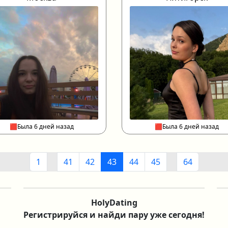
🟥Была 6 дней назад
🟥Была 6 дней назад
1
41
42
43
44
45
64
HolyDating
Регистрируйся и найди пару уже сегодня!