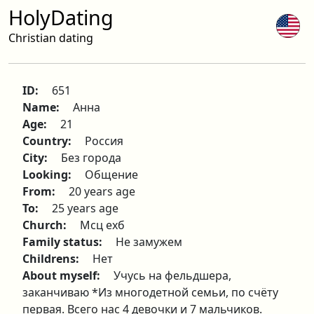
HolyDating
Christian dating
ID:
651
Name:
Анна
Age:
21
Country:
Россия
City:
Без города
Looking:
Общение
From:
20 years age
To:
25 years age
Church:
Мсц ехб
Family status:
Не замужем
Childrens:
Нет
About myself:
Учусь на фельдшера,
заканчиваю *Из многодетной семьи, по счёту
первая. Всего нас 4 девочки и 7 мальчиков.