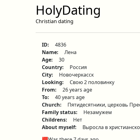
HolyDating
Christian dating
ID:
4836
Name:
Лена
Age:
30
Country:
Россия
City:
Новочеркасск
Looking:
Свою 2 половинку
From:
26 years age
To:
40 years age
Church:
Пятидесятники, церковь Пр
Family status:
Незамужем
Childrens:
Нет
About myself:
Выросла в христианско
🟥Was there 7 days ago