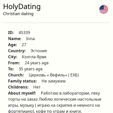
HolyDating
Christian dating
ID:
45339
Name:
Inna
Age:
27
Country:
Эстония
City:
Кохтла-Ярве
From:
24 years age
To:
35 years age
Church:
Церковь « Вефиль» ( ЕХБ)
Family status:
Не замужем
Childrens:
Нет
About myself:
Работаю в лаборатории, пеку
торты на заказ Люблю логические настольные
игры, музыку ( играю на скрипке и немного на
фортепиано), кофе по утрам и книги,