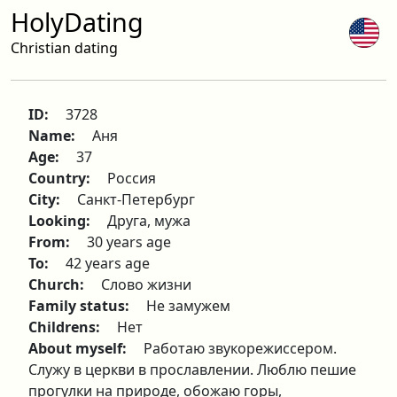
HolyDating
Christian dating
ID:
3728
Name:
Аня
Age:
37
Country:
Россия
City:
Санкт-Петербург
Looking:
Друга, мужа
From:
30 years age
To:
42 years age
Church:
Слово жизни
Family status:
Не замужем
Childrens:
Нет
About myself:
Работаю звукорежиссером.
Служу в церкви в прославлении. Люблю пешие
прогулки на природе, обожаю горы,