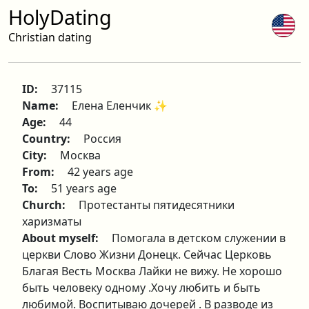
HolyDating
Christian dating
ID:
37115
Name:
Елена Еленчик ✨️
Age:
44
Country:
Россия
City:
Москва
From:
42 years age
To:
51 years age
Church:
Протестанты пятидесятники
харизматы
About myself:
Помогала в детском служении в
церкви Слово Жизни Донецк. Сейчас Церковь
Благая Весть Москва Лайки не вижу. Не хорошо
быть человеку одному .Хочу любить и быть
любимой. Воспитываю дочерей . В разводе из