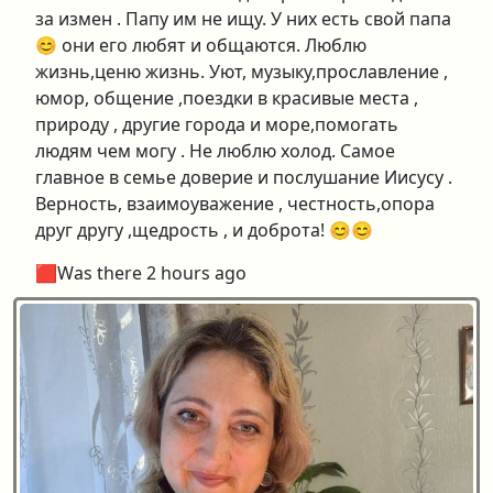
за измен . Папу им не ищу. У них есть свой папа
😊 они его любят и общаются. Люблю
жизнь,ценю жизнь. Уют, музыку,прославление ,
юмор, общение ,поездки в красивые места ,
природу , другие города и море,помогать
людям чем могу . Не люблю холод. Самое
главное в семье доверие и послушание Иисусу .
Верность, взаимоуважение , честность,опора
друг другу ,щедрость , и доброта! 😊😊
🟥Was there 2 hours ago