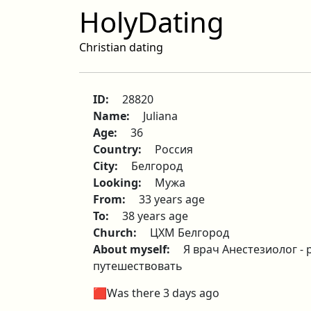
HolyDating
Christian dating
ID:
28820
Name:
Juliana
Age:
36
Country:
Россия
City:
Белгород
Looking:
Мужа
From:
33 years age
To:
38 years age
Church:
ЦХМ Белгород
About myself:
Я врач Анестезиолог -
путешествовать
🟥Was there 3 days ago