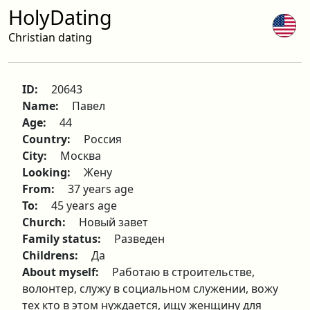
HolyDating
Christian dating
ID:
20643
Name:
Павел
Age:
44
Country:
Россия
City:
Москва
Looking:
Жену
From:
37 years age
To:
45 years age
Church:
Новый завет
Family status:
Разведен
Childrens:
Да
About myself:
Работаю в строительстве,
волонтер, служу в социальном служении, вожу
тех кто в этом нуждается, ищу женщину для