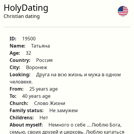
HolyDating
Christian dating
ID:
19500
Name:
Татьяна
Age:
32
Country:
Россия
City:
Воронеж
Looking:
Друга на всю жизнь и мужа в одном
человеке.
From:
25 years age
To:
40 years age
Church:
Слово Жизни
Family status:
Не замужем
Childrens:
Нет
About myself:
Немного о себе ... Люблю Бога,
семью, своих друзей и церковь. Люблю кататься