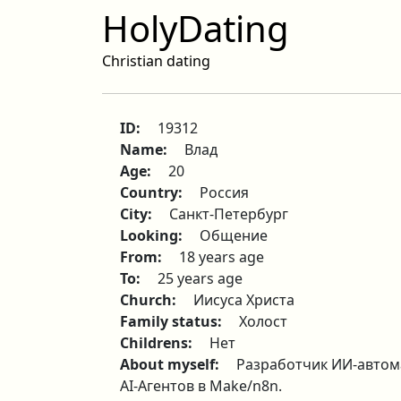
HolyDating
Christian dating
ID:
19312
Name:
Влад
Age:
20
Country:
Россия
City:
Санкт-Петербург
Looking:
Общение
From:
18 years age
To:
25 years age
Church:
Иисуса Христа
Family status:
Холост
Childrens:
Нет
About myself:
Разработчик ИИ-автома
AI-Агентов в Make/n8n.