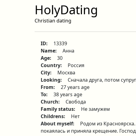
HolyDating
Christian dating
ID:
13339
Name:
Анна
Age:
30
Country:
Россия
City:
Москва
Looking:
Сначала друга, потом супру
From:
27 years age
To:
38 years age
Church:
Свобода
Family status:
Не замужем
Childrens:
Нет
About myself:
Родом из Красноярска.
покаялась и приняла крещение. Господь