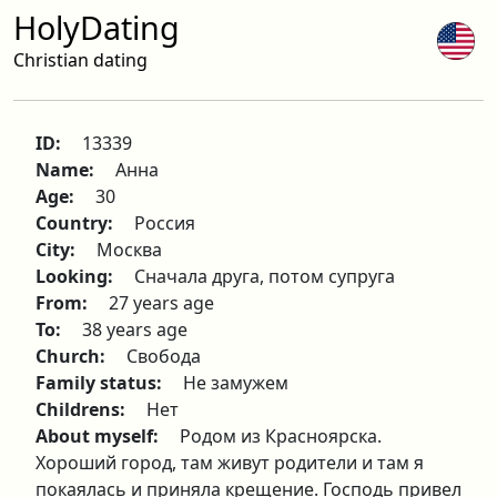
HolyDating
Christian dating
ID:
13339
Name:
Анна
Age:
30
Country:
Россия
City:
Москва
Looking:
Сначала друга, потом супруга
From:
27 years age
To:
38 years age
Church:
Свобода
Family status:
Не замужем
Childrens:
Нет
About myself:
Родом из Красноярска.
Хороший город, там живут родители и там я
покаялась и приняла крещение. Господь привел