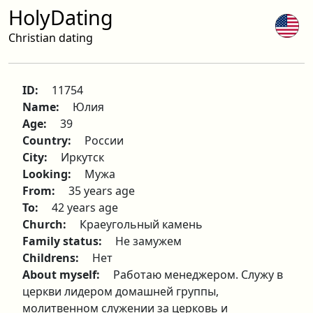
HolyDating
Christian dating
ID:
11754
Name:
Юлия
Age:
39
Country:
России
City:
Иркутск
Looking:
Мужа
From:
35 years age
To:
42 years age
Church:
Краеугольный камень
Family status:
Не замужем
Childrens:
Нет
About myself:
Работаю менеджером. Служу в
церкви лидером домашней группы,
молитвенном служении за церковь и