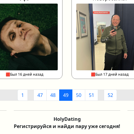
🟥Был 16 дней назад
🟥Был 17 дней назад
1
47
48
49
50
51
52
HolyDating
Регистрируйся и найди пару уже сегодня!