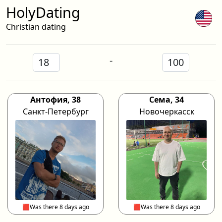
HolyDating
Christian dating
-
Антофия, 38
Сема, 34
Санкт-Петербург
Новочеркасск
🟥Was there 8 days ago
🟥Was there 8 days ago