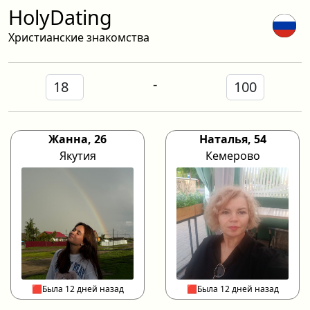
HolyDating
Христианские знакомства
-
Жанна, 26
Наталья, 54
Якутия
Кемерово
🟥Была 12 дней назад
🟥Была 12 дней назад