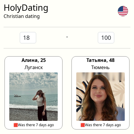
HolyDating
Christian dating
-
Алина, 25
Татьяна, 48
Луганск
Тюмень
🟥Was there 7 days ago
🟥Was there 7 days ago