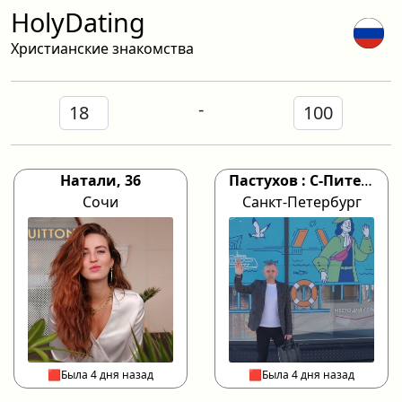
HolyDating
Христианские знакомства
-
Натали, 36
Пастухов : С-Питер * К✝️к, 50
Сочи
Санкт-Петербург
🟥Была 4 дня назад
🟥Была 4 дня назад